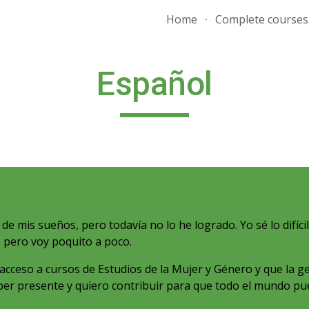
Home
Complete courses
ip to main content
Skip to navigat
Español
 de mis sueños, pero todavía no lo he logrado. Yo sé lo difíc
, pero voy poquito a poco.
cceso a cursos de Estudios de la Mujer y Género y que la g
er presente y quiero contribuir para que todo el mundo pu