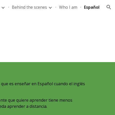
Behind the scenes
Who I am
Español
ion
il que es enseñar en Español cuando el inglés
ente que quiere aprender tiene menos
eda aprender a distancia.